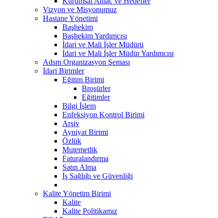
Kurumsal Amaç ve Hedefler
Vizyon ve Misyonumuz
Hastane Yönetimi
Başhekim
Başhekim Yardımcısı
İdari ve Mali İşler Müdürü
İdari ve Mali İşler Müdür Yardımcısı
Adsm Organizasyon Şeması
İdari Birimler
Eğitim Birimi
Broşürler
Eğitimler
Bilgi İşlem
Enfeksiyon Kontrol Birimi
Arşiv
Ayniyat Birimi
Özlük
Mutemetlik
Faturalandırma
Satın Alma
İş Sağlığı ve Güvenliği
Kalite Yönetim Birimi
Kalite
Kalite Politikamız