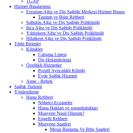
TGAP
Hizmet Binalarımız
Erzurum Ağız ve Diş Sağlığı Merkezi Hizmet Binası
Tanıtım ve Bilgi Rehberi
Saltuklu Ağız ve Diş Sağlığı Polikliniği
Ilıca Ağız ve Diş Sağlığı Polikliniği
Yıldızkent Ağız ve Diş Sağlığı Polikliniği
Hilalkent Ağız ve Diş Sağlığı Polikliniği
Tıbbi Birimler
Klinikler
Çalışma Listesi
Diş Hekimlerimiz
Özellikli Hizmetler
Pozitif Ayrıcalıklı Kliniği
Evde Sağlık Hizmeti
Anne - Bebek
Sağlık Turizmi
Yönlendirme
Hasta Rehberi
Nöbetçi Eczaneler
Hasta Hakları ve sorumlulukları
Muayene Nasıl Olurum?
Engelli Rehberi
Muayene Saatleri
Mesai Başlama Ve Bitiş Saatleri