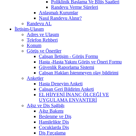
Poliklinik Başlama Ve Bİtiş Saatleri
Randevu Verme Süreleri
Anlaşmalı Kurumlar
Nasıl Randevu Alınır?
Randevu AL
İletişim-Ulaşım
Adres ve Ulaşım
Telefon Rehberi
Konum
Görüş ve Öneriler
Çalışan İletişim - Görüş Formu
Hasta -Hasta Yakını Görüş ve Öneri Formu
Güvenlik Raporlama Sistemi
Çalışan Hakları İstenmeyen olay bildirimi
Anketler
Hasta Deneyim Anketi
Çalışan Geri Bildirim Anketi
EL HİJYENİ İNANÇ ÖLÇEĞİ VE
UYGULAMA ENVANTERİ
Ağız ve Diş Sağlığı
Ağız Bakımı
Beslenme ve Diş
Hamilelikte Diş
Çocuklarda Diş
Diş Fırçalama