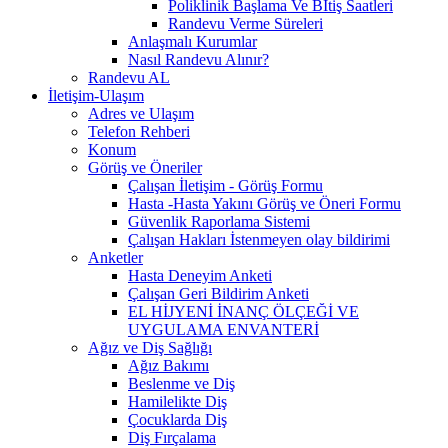
Poliklinik Başlama Ve Bİtiş Saatleri
Randevu Verme Süreleri
Anlaşmalı Kurumlar
Nasıl Randevu Alınır?
Randevu AL
İletişim-Ulaşım
Adres ve Ulaşım
Telefon Rehberi
Konum
Görüş ve Öneriler
Çalışan İletişim - Görüş Formu
Hasta -Hasta Yakını Görüş ve Öneri Formu
Güvenlik Raporlama Sistemi
Çalışan Hakları İstenmeyen olay bildirimi
Anketler
Hasta Deneyim Anketi
Çalışan Geri Bildirim Anketi
EL HİJYENİ İNANÇ ÖLÇEĞİ VE
UYGULAMA ENVANTERİ
Ağız ve Diş Sağlığı
Ağız Bakımı
Beslenme ve Diş
Hamilelikte Diş
Çocuklarda Diş
Diş Fırçalama