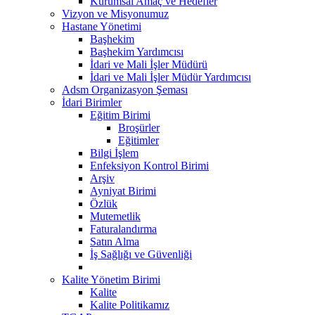
Kurumsal Amaç ve Hedefler
Vizyon ve Misyonumuz
Hastane Yönetimi
Başhekim
Başhekim Yardımcısı
İdari ve Mali İşler Müdürü
İdari ve Mali İşler Müdür Yardımcısı
Adsm Organizasyon Şeması
İdari Birimler
Eğitim Birimi
Broşürler
Eğitimler
Bilgi İşlem
Enfeksiyon Kontrol Birimi
Arşiv
Ayniyat Birimi
Özlük
Mutemetlik
Faturalandırma
Satın Alma
İş Sağlığı ve Güvenliği
Kalite Yönetim Birimi
Kalite
Kalite Politikamız