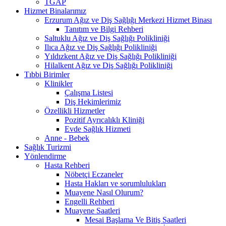
TGAP
Hizmet Binalarımız
Erzurum Ağız ve Diş Sağlığı Merkezi Hizmet Binası
Tanıtım ve Bilgi Rehberi
Saltuklu Ağız ve Diş Sağlığı Polikliniği
Ilıca Ağız ve Diş Sağlığı Polikliniği
Yıldızkent Ağız ve Diş Sağlığı Polikliniği
Hilalkent Ağız ve Diş Sağlığı Polikliniği
Tıbbi Birimler
Klinikler
Çalışma Listesi
Diş Hekimlerimiz
Özellikli Hizmetler
Pozitif Ayrıcalıklı Kliniği
Evde Sağlık Hizmeti
Anne - Bebek
Sağlık Turizmi
Yönlendirme
Hasta Rehberi
Nöbetçi Eczaneler
Hasta Hakları ve sorumlulukları
Muayene Nasıl Olurum?
Engelli Rehberi
Muayene Saatleri
Mesai Başlama Ve Bitiş Saatleri