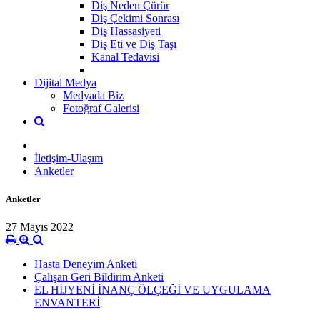
Diş Neden Çürür
Diş Çekimi Sonrası
Diş Hassasiyeti
Diş Eti ve Diş Taşı
Kanal Tedavisi
Dijital Medya
Medyada Biz
Fotoğraf Galerisi
İletişim-Ulaşım
Anketler
Anketler
27 Mayıs 2022
Hasta Deneyim Anketi
Çalışan Geri Bildirim Anketi
EL HİJYENİ İNANÇ ÖLÇEĞİ VE UYGULAMA
ENVANTERİ