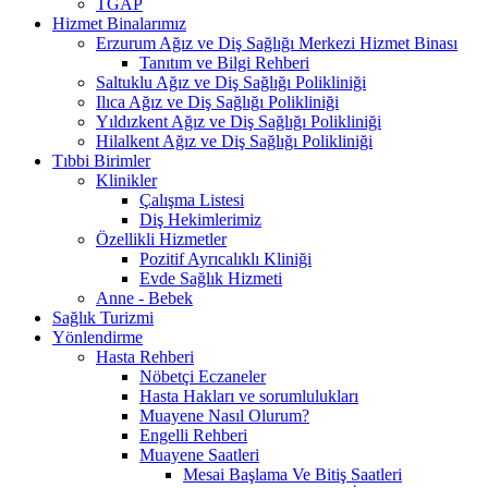
TGAP
Hizmet Binalarımız
Erzurum Ağız ve Diş Sağlığı Merkezi Hizmet Binası
Tanıtım ve Bilgi Rehberi
Saltuklu Ağız ve Diş Sağlığı Polikliniği
Ilıca Ağız ve Diş Sağlığı Polikliniği
Yıldızkent Ağız ve Diş Sağlığı Polikliniği
Hilalkent Ağız ve Diş Sağlığı Polikliniği
Tıbbi Birimler
Klinikler
Çalışma Listesi
Diş Hekimlerimiz
Özellikli Hizmetler
Pozitif Ayrıcalıklı Kliniği
Evde Sağlık Hizmeti
Anne - Bebek
Sağlık Turizmi
Yönlendirme
Hasta Rehberi
Nöbetçi Eczaneler
Hasta Hakları ve sorumlulukları
Muayene Nasıl Olurum?
Engelli Rehberi
Muayene Saatleri
Mesai Başlama Ve Bitiş Saatleri