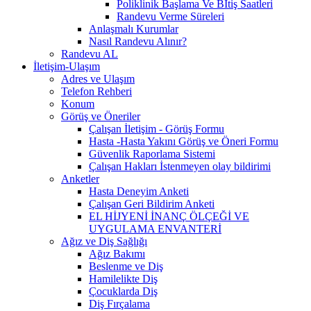
Poliklinik Başlama Ve Bİtiş Saatleri
Randevu Verme Süreleri
Anlaşmalı Kurumlar
Nasıl Randevu Alınır?
Randevu AL
İletişim-Ulaşım
Adres ve Ulaşım
Telefon Rehberi
Konum
Görüş ve Öneriler
Çalışan İletişim - Görüş Formu
Hasta -Hasta Yakını Görüş ve Öneri Formu
Güvenlik Raporlama Sistemi
Çalışan Hakları İstenmeyen olay bildirimi
Anketler
Hasta Deneyim Anketi
Çalışan Geri Bildirim Anketi
EL HİJYENİ İNANÇ ÖLÇEĞİ VE
UYGULAMA ENVANTERİ
Ağız ve Diş Sağlığı
Ağız Bakımı
Beslenme ve Diş
Hamilelikte Diş
Çocuklarda Diş
Diş Fırçalama