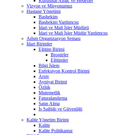
Kurumsal Amaç ve Hedefler
Vizyon ve Misyonumuz
Hastane Yönetimi
Başhekim
Başhekim Yardımcısı
İdari ve Mali İşler Müdürü
İdari ve Mali İşler Müdür Yardımcısı
Adsm Organizasyon Şeması
İdari Birimler
Eğitim Birimi
Broşürler
Eğitimler
Bilgi İşlem
Enfeksiyon Kontrol Birimi
Arşiv
Ayniyat Birimi
Özlük
Mutemetlik
Faturalandırma
Satın Alma
İş Sağlığı ve Güvenliği
Kalite Yönetim Birimi
Kalite
Kalite Politikamız