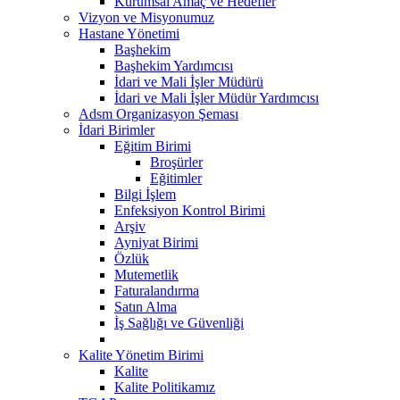
Kurumsal Amaç ve Hedefler
Vizyon ve Misyonumuz
Hastane Yönetimi
Başhekim
Başhekim Yardımcısı
İdari ve Mali İşler Müdürü
İdari ve Mali İşler Müdür Yardımcısı
Adsm Organizasyon Şeması
İdari Birimler
Eğitim Birimi
Broşürler
Eğitimler
Bilgi İşlem
Enfeksiyon Kontrol Birimi
Arşiv
Ayniyat Birimi
Özlük
Mutemetlik
Faturalandırma
Satın Alma
İş Sağlığı ve Güvenliği
Kalite Yönetim Birimi
Kalite
Kalite Politikamız