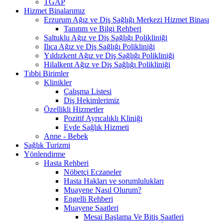
TGAP
Hizmet Binalarımız
Erzurum Ağız ve Diş Sağlığı Merkezi Hizmet Binası
Tanıtım ve Bilgi Rehberi
Saltuklu Ağız ve Diş Sağlığı Polikliniği
Ilıca Ağız ve Diş Sağlığı Polikliniği
Yıldızkent Ağız ve Diş Sağlığı Polikliniği
Hilalkent Ağız ve Diş Sağlığı Polikliniği
Tıbbi Birimler
Klinikler
Çalışma Listesi
Diş Hekimlerimiz
Özellikli Hizmetler
Pozitif Ayrıcalıklı Kliniği
Evde Sağlık Hizmeti
Anne - Bebek
Sağlık Turizmi
Yönlendirme
Hasta Rehberi
Nöbetçi Eczaneler
Hasta Hakları ve sorumlulukları
Muayene Nasıl Olurum?
Engelli Rehberi
Muayene Saatleri
Mesai Başlama Ve Bitiş Saatleri