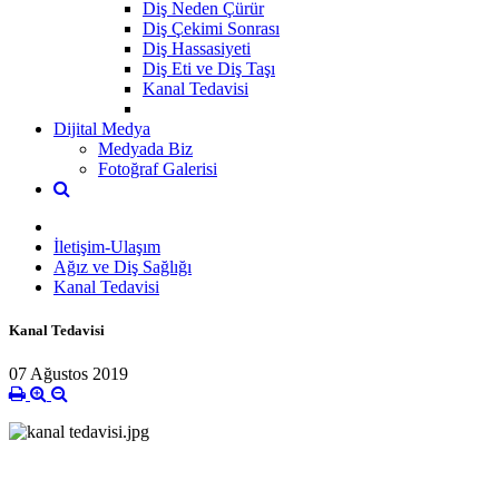
Diş Neden Çürür
Diş Çekimi Sonrası
Diş Hassasiyeti
Diş Eti ve Diş Taşı
Kanal Tedavisi
Dijital Medya
Medyada Biz
Fotoğraf Galerisi
İletişim-Ulaşım
Ağız ve Diş Sağlığı
Kanal Tedavisi
Kanal Tedavisi
07 Ağustos 2019