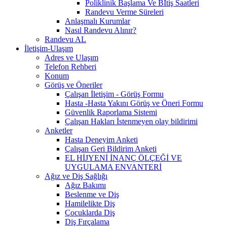
Poliklinik Başlama Ve Bİtiş Saatleri
Randevu Verme Süreleri
Anlaşmalı Kurumlar
Nasıl Randevu Alınır?
Randevu AL
İletişim-Ulaşım
Adres ve Ulaşım
Telefon Rehberi
Konum
Görüş ve Öneriler
Çalışan İletişim - Görüş Formu
Hasta -Hasta Yakını Görüş ve Öneri Formu
Güvenlik Raporlama Sistemi
Çalışan Hakları İstenmeyen olay bildirimi
Anketler
Hasta Deneyim Anketi
Çalışan Geri Bildirim Anketi
EL HİJYENİ İNANÇ ÖLÇEĞİ VE
UYGULAMA ENVANTERİ
Ağız ve Diş Sağlığı
Ağız Bakımı
Beslenme ve Diş
Hamilelikte Diş
Çocuklarda Diş
Diş Fırçalama